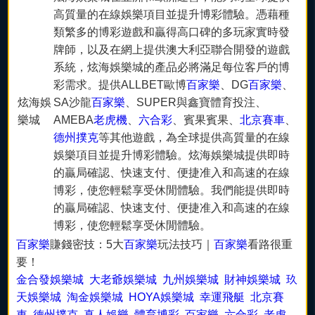
高質量的在線娛樂項目並提升博彩體驗。憑藉種
類繁多的博彩遊戲和贏得高口碑的多玩家實時發
牌師，以及在網上提供澳大利亞聯合開發的遊戲
系統，炫海娛樂城的產品必將滿足每位客戶的博
彩需求。提供ALLBET歐博
百家樂
、DG
百家樂
、
炫海娛
SA沙龍
百家樂
、SUPER與鑫寶體育投注、
樂城
AMEBA
老虎機
、
六合彩
、賓果賓果、
北京賽車
、
德州撲克
等其他遊戲，為全球提供高質量的在線
娛樂項目並提升博彩體驗。炫海娛樂城提供即時
的贏局確認、快速支付、便捷准入和高速的在線
博彩，使您輕鬆享受休閒體驗。我們能提供即時
的贏局確認、快速支付、便捷准入和高速的在線
博彩，使您輕鬆享受休閒體驗。
百家樂
賺錢密技：5大
百家樂
玩法技巧｜
百家樂
看路很重
要！
金合發娛樂城
大老爺娛樂城
九州娛樂城
財神娛樂城
玖
天娛樂城
淘金娛樂城
HOYA娛樂城
幸運飛艇
北京賽
車
德州撲克
真人娛樂
體育博彩
百家樂
六合彩
老虎