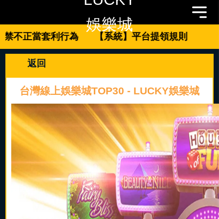
娛樂城
套利行為
【系統】平台提領規則
返回
台灣線上娛樂城TOP30 - LUCKY娛樂城