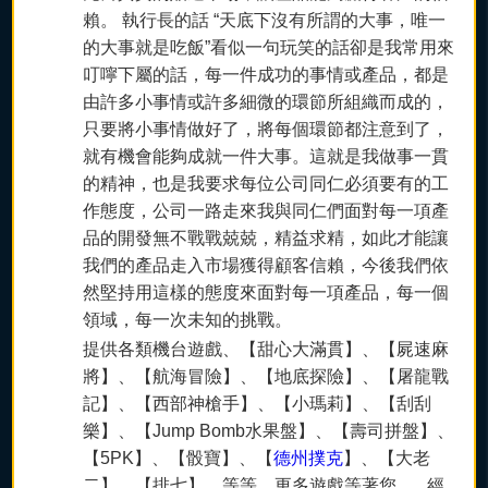
賴。 執行長的話 “天底下沒有所謂的大事，唯一
的大事就是吃飯”看似一句玩笑的話卻是我常用來
叮嚀下屬的話，每一件成功的事情或產品，都是
由許多小事情或許多細微的環節所組織而成的，
只要將小事情做好了，將每個環節都注意到了，
就有機會能夠成就一件大事。這就是我做事一貫
的精神，也是我要求每位公司同仁必須要有的工
作態度，公司一路走來我與同仁們面對每一項產
品的開發無不戰戰兢兢，精益求精，如此才能讓
我們的產品走入市場獲得顧客信賴，今後我們依
然堅持用這樣的態度來面對每一項產品，每一個
領域，每一次未知的挑戰。
提供各類機台遊戲、【甜心大滿貫】、【屍速麻
將】、【航海冒險】、【地底探險】、【屠龍戰
記】、【西部神槍手】、【小瑪莉】、【刮刮
樂】、【Jump Bomb水果盤】、【壽司拼盤】、
【5PK】、【骰寶】、【
德州撲克
】、【大老
二】、【排七】…等等，更多遊戲等著您。 經