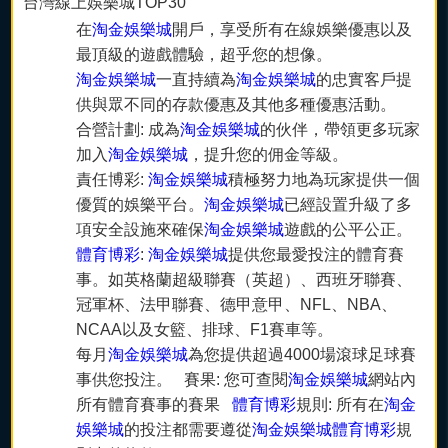
台灣線上娛樂城TOP30
在
淘金娛樂城
開戶，享受所有在線娛樂優惠以及
最頂級的遊戲體驗，超乎您的想​​像。
淘金娛樂城
一直持續為
淘金娛樂城
的忠實客戶提
供與眾不同的存款優惠及其他多種優惠活動。
合營計劃: 成為
淘金娛樂城
的伙伴，帶領更多玩家
加入
淘金娛樂城
，提升您的佣金等級。
責任博彩:
淘金娛樂城
積極努力地為玩家提供一個
優質的娛樂平台。
淘金娛樂城
已經設置升級了多
項安全設施來確保
淘金娛樂城
遊戲的公平公正。
體育博彩
:
淘金娛樂城
提供您最愛投注的體育賽
事。如英格蘭超級聯賽（英超）、西班牙聯賽、
冠軍杯、法甲聯賽、德甲意甲、NFL、NBA、
NCAA以及女籃、排球、F1賽車等。
每月
淘金娛樂城
為您提供超過4000場滾球足球賽
事供您投注。 賽果: 您可查閱
淘金娛樂城
網站內
所有體育賽事的賽果
體育博彩
規則: 所有在
淘金
娛樂城
的投注都需要遵從
淘金娛樂城
體育博彩
規