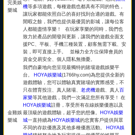
完美娛
機
等多項遊戲，每種遊戲也都具有不同的特色，
樂城
讓玩家都能依照自己的喜好找到合適的遊戲。有
閒暇之餘，我們也提供最優質的影城，讓每位客
人都能盡情享樂！ 在玩家享樂的同時，我們也
致力於產品的開發與更新，讓我們的遊戲全面支
援PC、平板、手機三種裝置，顧客無需下載、安
裝，即可直接上手。 並極力全方位保障會員的
資金交易安全、個人隱私無擔憂。
我們自豪地向您呈現最獨特的賭場遊戲娛樂平
台。
HOYA娛樂城
(1766hy.com)為您提供全新的
遊戲體驗，您可以體驗真實賭場的實際感受，不
只在體育投注、真人賭場、
老虎機
遊戲、真人
百
家樂
等其他遊戲，我們一次滿足您所有享受！ 在
HOYA娛樂城
註冊，享受所有在線娛樂優惠以及
金雞娛
最頂級的遊戲體驗，超乎您的想​​像。
HOYA娛樂
樂城
城
一直持續為
HOYA娛樂城
的忠實客戶提供與眾
不同的存款優惠及其他多種優惠活動。
HOYA娛