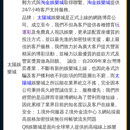
郵方式與
淘金娛樂城
取得聯繫。
淘金娛樂城
提供
24/7小時客戶支持服務。
品牌：
太陽城
娛樂城是正式上線的網路博弈公
司。成立至今，我們不但為客戶提供各種體育
玩
運彩
及免費真人視訊娛樂，更承諾配置座優質的
投注方式，並以最先進的加密技術支援，獻上最
佳的客戶服務，我們致力於為廣大客戶提共豐富
精采的博彩活動，並極力以最優質的提款方式及
豐富獎賞做為回饋。 誠信： 自2009年來台灣博
太陽娛
弈產業，不斷有新的娛樂城上線，也因此各式詐
樂城
騙及客戶獲利收不到款項的問題層出不窮，而
太
陽城
娛樂城之所以能在業界屹立不搖，完全因本
公司秉持長久經營誠信至上，服務優先；我們所
經營的是品牌而非賭博網站為了營利而做短線，
因此累積了業界目前的知名度以及客戶在線量。
安全： 1.境外伺服器 2.境外金流中心 3.網站採最
高規格加密技術無任何帳號流失問題
Q8娛樂城是面向全球華人提供的高端線上娛樂