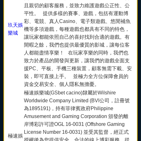
且親切的顧客服務，並致力維護遊戲公正性、公
平性。 提供多樣的賽事、遊戲，包括有運動博
彩、電競、真人Casino、電子類遊戲、悠閒補魚
玖天娛
機等多項遊戲，每種遊戲也都具有不同的特色，
樂城
讓玩家都能依照自己的喜好找到合適的遊戲。有
閒暇之餘，我們也提供最優質的影城，讓每位客
人都能盡情享樂！ 在玩家享樂的同時，我們也
致力於產品的開發與更新，讓我們的遊戲全面支
援PC、平板、手機三種裝置，顧客無需下載、安
裝，即可直接上手。 並極力全方位保障會員的
資金交易安全、個人隱私無擔憂。
極速娛樂城(GSbet cacino)隸屬於Wilshire
Worldwide Company Limited (BVI公司，註冊號
為1895191)，持有菲律賓政府Philippine
Amusement and Gaming Corporation 頒發的離
岸博彩許可證OGL 16-0031 (Offshore Gaming
License Number 16-0031) 並受其監督，經正式
極速娛
授權後為您提供安全、合法的線上博彩服務。從