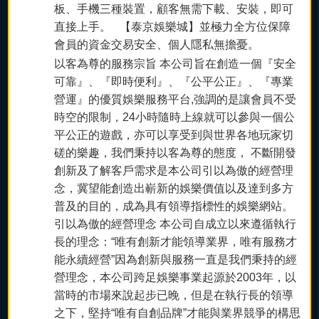
板、手機三種裝置，顧客無需下載、安裝，即可
直接上手。 【泰京娛樂城】並極力全方位保障
會員的資金交易安全、個人隱私無擔憂。
以客為尊的服務宗旨 本公司旨在創造一個『安全
可靠』、『即時便利』、『公平公正』、『專業
營運』的優質娛樂服務平台,強調的是讓會員不受
時空的限制，24小時隨時上線就可以參與一個公
平公正的遊戲，亦可以享受到與世界各地玩家切
磋的樂趣，我們秉持以客為尊的態度， 不斷開發
創新及了解客戶需求是本公司引以為傲的經營理
念，冀望能創造出嶄新的娛樂價值以及達到多方
普及的目的，成為具有領導指標性的娛樂網站。
引以為傲的經營理念 本公司自成立以來遵循執行
長的理念：“唯有創新才能領導業界，唯有服務才
能永續經營”因為創新與服務一直是我們秉持的經
營理念，本公司跨足娛樂事業起源於2003年，以
當時的市場來說起步已晚，但是在執行長的領導
之下，堅持“唯有自創品牌”才能與業界競爭的構思