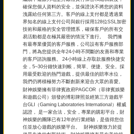
確保您個人資料的安全，並保證決不將您的資料
洩露給任何第三方。客戶的線上支付都是透過業
界知名的線上支付公司與銀行採用128位SSL加密
技術和嚴格的安全管理體系，確保客戶的所有交
易活動都是在極其嚴密的情況下進行。 我們擁
有最專業優質的客戶服務，公司設有客戶服務部
門，將為您提供全年24小時不間斷的友善和專業
的客戶諮詢服務。 24小時線上存取款服務快捷安
全，5~30分鐘快速到帳，簡單、便捷、安全。採
用最受歡迎的熱門遊戲，提供最佳的賠率水位，
我們仍將積極努力不斷創新來迎合大眾的喜愛。
財神娛樂擁有菲律賓政府PAGCOR（菲律賓娛樂
和遊戲公司）頒發的博彩牌照並經第三方遊戲平
台GLI（Gaming Laboratories International）權威
認證， 是一家合法，安全，專業的購彩平台，財
神娛樂的團隊已有12年的行業經驗，是值得您信
任並放心遊戲的娛樂平台。 財神娛樂致力於提