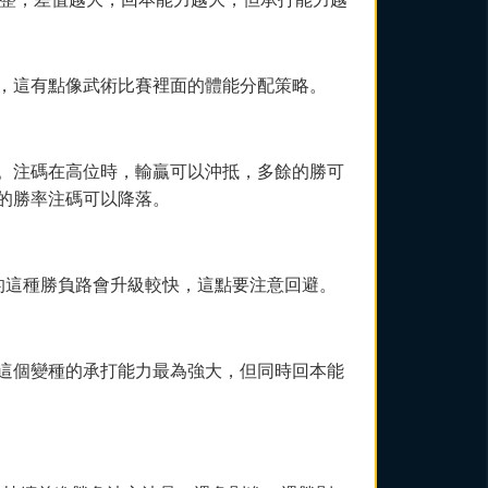
，這有點像武術比賽裡面的體能分配策略。
。注碼在高位時，輸贏可以沖抵，多餘的勝可
的勝率注碼可以降落。
的這種勝負路會升級較快，這點要注意回避。
這個變種的承打能力最為強大，但同時回本能