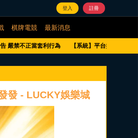
登入
註冊
戲
棋牌電競
最新消息
嚴禁不正當套利行為
【系統】平台提領規則
 - LUCKY娛樂城