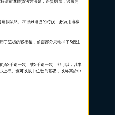
arat持續前進勝負法方法是，遇負則進，遇勝則
，也是這個策略。在很難連勝的時候，必須用這樣
我們採用了這樣的戰術後，前面部分只輸掉了5個注
取負2手退一次，或3手退一次，都可以，以本
步上行。也可以以中位數為基礎，以略高於中