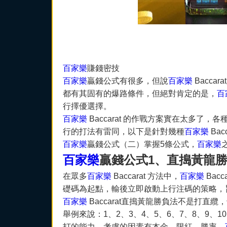
百家樂
賺錢密技
百家樂
贏錢公式有很多，但說
百家樂
Bacc
都有其固有的爆路條件，但絕對肯定的是，
百
行擇優選擇。
百家樂
Baccarat 的作戰方案實在太多
行的打法有雷同，以下是針對幾種
百家樂
Ba
百家樂
贏錢公式（二）掌握5條公式，
百家樂
百家樂
贏錢公式1、直搗黃龍
在眾多
百家樂
Baccarat 方法中，
百家樂
Bac
礎碼為起點，輸後立即啟動上行注碼的策略，
百家樂
Baccarat直搗黃龍勝負法不是打
舉例來說：1、2、3、4、5、6、7、8、9、1
打的能力。考慮的因素有本金、限紅、勝率，