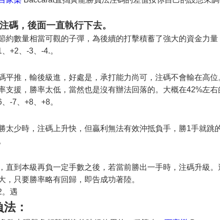
注碼，後面一直執行下去。
節約數量相當可觀的子彈，為後續的打擊積蓄了強大的資金力量
、+2、-3、-4.。
碼平推，輸後級進，好處是，承打能力尚可，注碼不會輸在高位
率支援，勝率太低，當然也是沒有辦法回落的。大概在42%左右
6、-7、+8、+8。
勝太少時，注碼上升快，但贏利無法有效沖抵負手，勝1手就跳
。
，直到本級再負一定手數之後，若當前勝出一手時，注碼升級。
大，只要勝率略有回歸，即告成功著陸。
2。遇
負法：