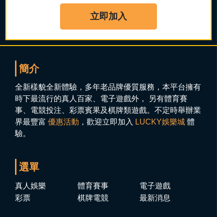
立即加入
簡介
全新樣貌全新體驗，多年老品牌優質服務，本平台擁有
時下最流行的真人百家、電子遊戲外， 另有體育賽
事、電競投注、彩票賓果及棋牌類遊戲。不定時舉辦業
界最豐富
優惠活動
，歡迎立即加入
LUCKY娛樂城
體
驗。
選單
真人娛樂
體育賽事
電子遊戲
彩票
棋牌電競
最新消息