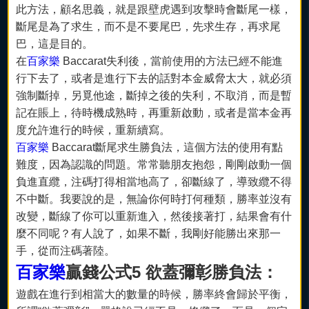
此方法，顧名思義，就是跟壁虎遇到攻擊時會斷尾一樣，
斷尾是為了求生，而不是不要尾巴，先求生存，再求尾
巴，這是目的。
在
百家樂
Baccarat失利後，當前使用的方法已經不能進
行下去了，或者是進行下去的話對本金威脅太大，就必須
強制斷掉，另覓他途，斷掉之後的失利，不取消，而是暫
記在賬上，待時機成熟時，再重新啟動，或者是當本金再
度允許進行的時候，重新續寫。
百家樂
Baccarat斷尾求生勝負法，這個方法的使用有點
難度，因為認識的問題。常常聽朋友抱怨，剛剛啟動一個
負進直纜，注碼打得相當地高了，卻斷線了，導致纜不得
不中斷。我要說的是，無論你何時打何種類，勝率並沒有
改變，斷線了你可以重新進入，然後接著打，結果會有什
麼不同呢？有人說了，如果不斷，我剛好能勝出來那一
手，從而注碼著陸。
百家樂
贏錢公式5 欲蓋彌彰勝負法：
遊戲在進行到相當大的數量的時候，勝率終會歸於平衡，